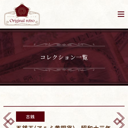
コレクション一覧
古銭
五銭玉(アルミ黄銅貨) 昭和十三年