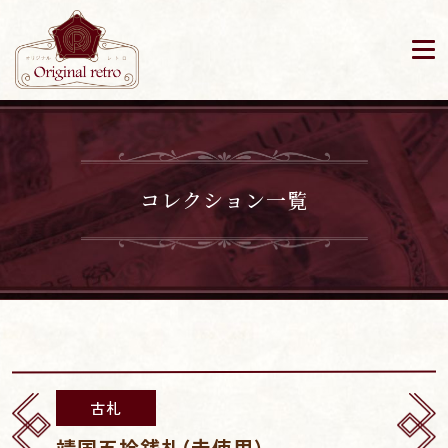
コレクション一覧
古札
靖国五拾銭札(未使用)