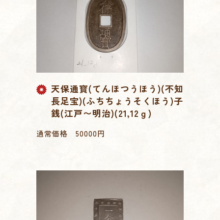
天保通寳(てんほつうほう)(不知
長足宝)(ふちちょうそくほう)子
銭(江戸〜明治)(21,12ｇ)
通常価格 50000円