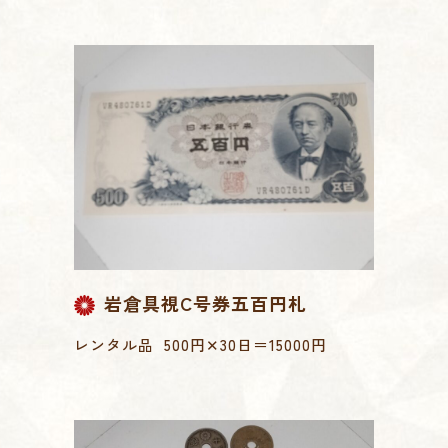
岩倉具視C号券五百円札
レンタル品 500円✕30日＝15000円