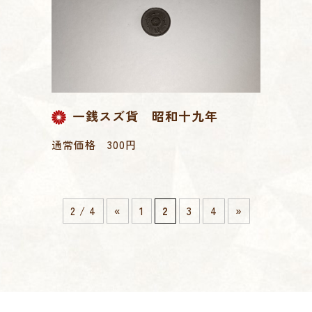
一銭スズ貨 昭和十九年
通常価格 300円
2 / 4
«
1
2
3
4
»